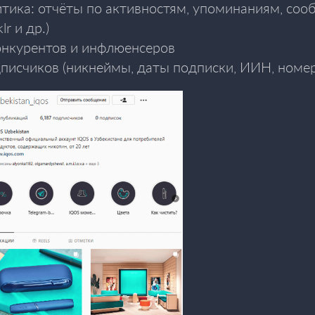
итика: отчёты по активностям, упоминаниям, со
lr и др.)
нкурентов и инфлюенсеров
писчиков (никнеймы, даты подписки, ИИН, номер