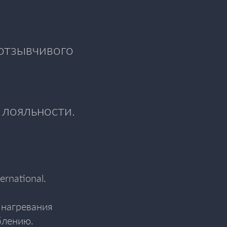
 отзывчивого
 лояльности.
rnational.
 нагревания
блению.