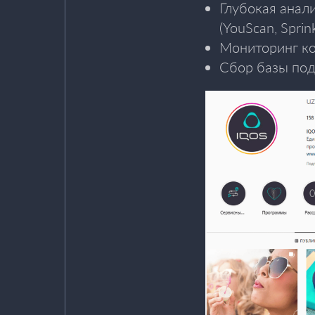
Глубокая анал
(YouScan, Sprink
Мониторинг ко
Сбор базы под