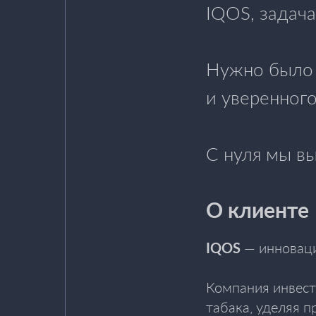
IQOS, задача
Нужно было с
и уверенного
С нуля мы в
О клиенте
IQOS
— инновацио
Компания инвест
табака, уделяя п