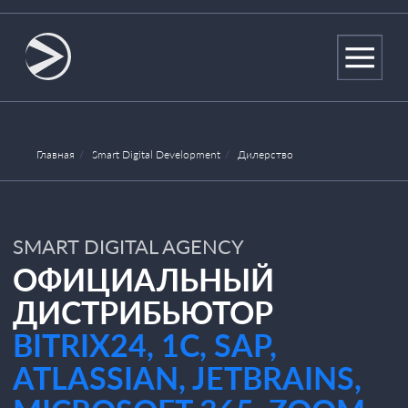
Главная
/
Smart Digital Development
/
Дилерство
SMART DIGITAL AGENCY
ОФИЦИАЛЬНЫЙ
ДИСТРИБЬЮТОР
BITRIX24, 1С, SAP,
ATLASSIAN, JETBRAINS,
MICROSOFT 365, ZOOM.
Закупаем лицензии для
компаний, где важны сроки,
документы и корректное
оформление. Берём на себя всю
работу: от расчёта и договора —