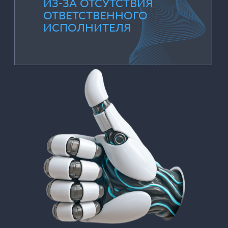
Мы не ограничиваемся
только закупкой. У нас есть
собственная команда
разработчиков, внедренцев и
консалтинга.
Настраиваем процессы под
задачи отдела, интегрируем
ПО в инфраструктуру,
обучаем команды.
Для Bitrix, 1С, Atlassian, SAP и