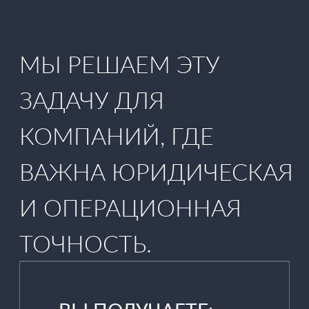
ВЫ ПОЛУЧАЕТЕ:
договор, счёт и акт
лицензию с
подтверждением
легальности
закрытие по всем
требованиям
внутреннего аудита
возможность
продлевать без
сбоев