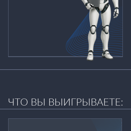
2.
ЗАКРЫВАЕТЕ ВОПРОС С
ЛИЦЕНЗИЯМИ БЕЗ
РИСКОВ ПО
ДОКУМЕНТАМ И СРОКАМ
3.
ИЗБАВЛЯЕТЕСЬ ОТ
НЕОБХОДИМОСТИ
РАЗБИРАТЬСЯ В
УСЛОВИЯХ
НЕСТАНДАРТНЫХ
ВЕНДОРОВ
4.
ИСКЛЮЧАЕТЕ ФАКТОР
“ЗАВИСАНИЯ” ЗАДАЧИ