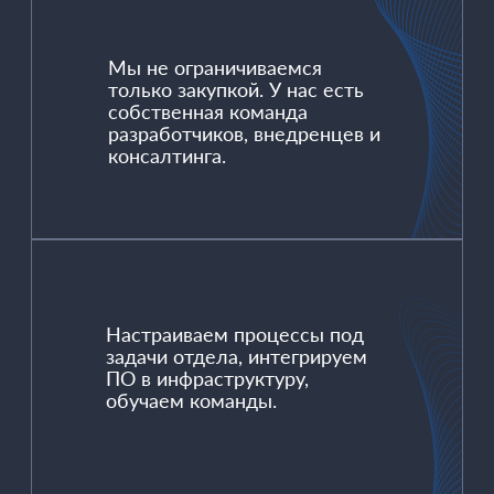
политикой конфиденциальности
ИЛИ ПОЗВОНИТЕ:
+7 747 245 62 16
УСЛУГИ
АГЕНТСТВА
SDD
SDA
THE APRIL
КОНТАКТЫ
+7 747 245 61 16
morozova.karina@smartdigital.kz